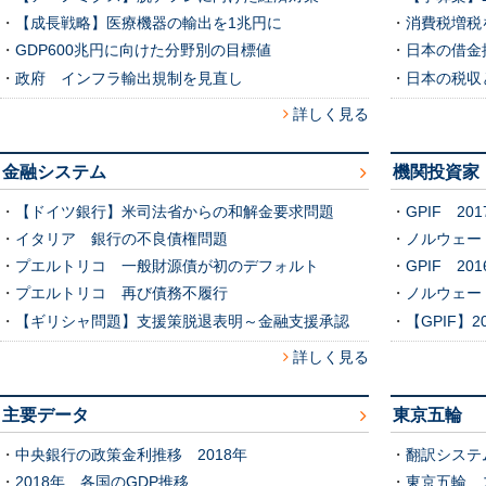
・
【成長戦略】医療機器の輸出を1兆円に
・
消費税増税
・
GDP600兆円に向けた分野別の目標値
・
日本の借金
・
政府 インフラ輸出規制を見直し
・
日本の税収
詳しく見る
金融システム
機関投資家
・
【ドイツ銀行】米司法省からの和解金要求問題
・
GPIF 2
・
イタリア 銀行の不良債権問題
・
ノルウェー
・
プエルトリコ 一般財源債が初のデフォルト
・
GPIF 2
・
プエルトリコ 再び債務不履行
・
ノルウェー
・
【ギリシャ問題】支援策脱退表明～金融支援承認
・
【GPIF】
詳しく見る
主要データ
東京五輪
・
中央銀行の政策金利推移 2018年
・
翻訳システ
・
2018年 各国のGDP推移
・
東京五輪 