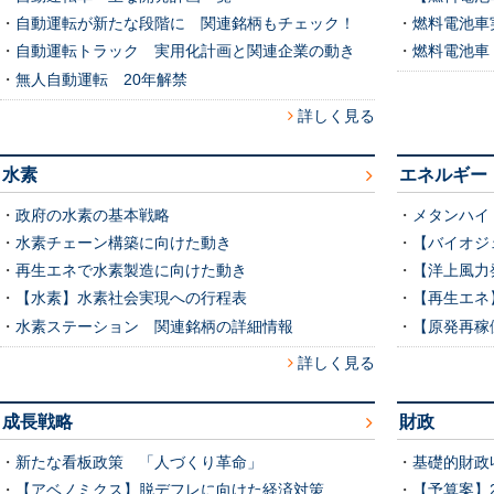
・
自動運転が新たな段階に 関連銘柄もチェック！
・
燃料電池車
・
自動運転トラック 実用化計画と関連企業の動き
・
燃料電池車
・
無人自動運転 20年解禁
詳しく見る
水素
エネルギー
・
政府の水素の基本戦略
・
メタンハイ
・
水素チェーン構築に向けた動き
・
【バイオジ
・
再生エネで水素製造に向けた動き
・
【洋上風力
・
【水素】水素社会実現への行程表
・
【再生エネ
・
水素ステーション 関連銘柄の詳細情報
・
【原発再稼
詳しく見る
成長戦略
財政
・
新たな看板政策 「人づくり革命」
・
基礎的財政収
・
【アベノミクス】脱デフレに向けた経済対策
・
【予算案】2