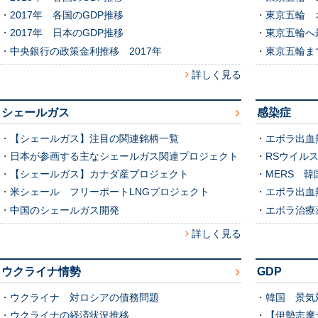
・
2017年 各国のGDP推移
・
東京五輪 
・
2017年 日本のGDP推移
・
東京五輪へ
・
中央銀行の政策金利推移 2017年
・
東京五輪ま
詳しく見る
シェールガス
感染症
・
【シェールガス】注目の関連銘柄一覧
・
エボラ出血熱
・
日本が参画する主なシェールガス関連プロジェクト
・
RSウイル
・
【シェールガス】カナダ産プロジェクト
・
MERS 
・
米シェール フリーポートLNGプロジェクト
・
エボラ出血
・
中国のシェールガス開発
・
エボラ治療
詳しく見る
ウクライナ情勢
GDP
・
ウクライナ 対ロシアの債務問題
・
韓国 景気対
・
ウクライナの経済状況推移
・
【伊勢志摩