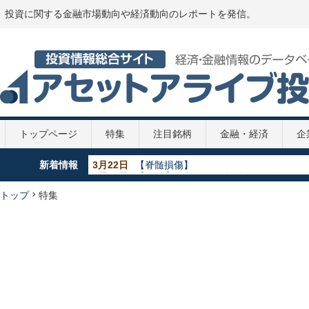
投資に関する金融市場動向や経済動向のレポートを発信。
トップページ
特集
注目銘柄
金融・経済
企
新着情報
5月29日
【GDP】各国のGDP推移 2020年
5月29日
【政策金利推移】2020年
5月29日
【新型コロナ】第2次補正予算案
トップ
特集
4月7日
【新型コロナ】108兆円の緊急経済対策
3月22日
【脊髄損傷】