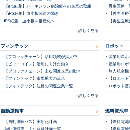
・
【iPS細胞】パーキンソン病治療への企業の取組
・
再生医療 
・
【iPS細胞】血小板関連の動き
・
【再生医療
・
iPS細胞 血小板を量産化へ
・
【再生医療
詳しく見る
フィンテック
ロボット
・
【ブロックチェーン】活用領域が拡大中
・
産業用ロボ
・
【ビットコイン】活用に向けた動き
・
産業用ロボ
・
【ブロックチェーン】主な関連企業の動き
・
無人航空機
・
【フィンテック】市場拡大の流れ
・
【ロボット
・
【フィンテック】注目の関連企業一覧
・
ロボット普
詳しく見る
自動運転車
燃料電池車
・
【自動運転バス】実用化計画
・
【燃料電池
・
自動運転車 主な開発計画一覧
・
【燃料電池