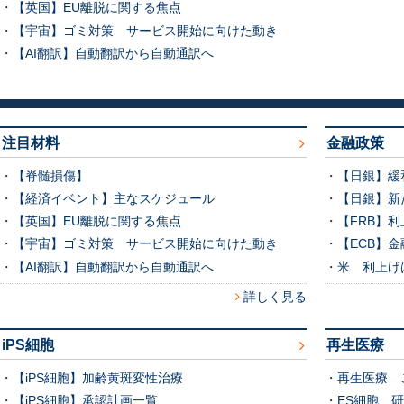
・
【英国】EU離脱に関する焦点
・
【宇宙】ゴミ対策 サービス開始に向けた動き
・
【AI翻訳】自動翻訳から自動通訳へ
注目材料
金融政策
・
【脊髄損傷】
・
【日銀】緩
・
【経済イベント】主なスケジュール
・
【日銀】新
・
【英国】EU離脱に関する焦点
・
【FRB】
・
【宇宙】ゴミ対策 サービス開始に向けた動き
・
【ECB】
・
【AI翻訳】自動翻訳から自動通訳へ
・
米 利上げ
詳しく見る
iPS細胞
再生医療
・
【iPS細胞】加齢黄斑変性治療
・
再生医療 
・
【iPS細胞】承認計画一覧
・
ES細胞 