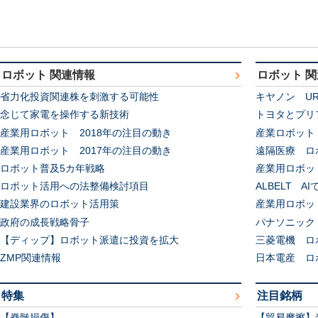
ロボット 関連情報
ロボット 
省力化投資関連株を刺激する可能性
キヤノン U
念じて家電を操作する新技術
トヨタとプリ
産業用ロボット 2018年の注目の動き
産業ロボット 
産業用ロボット 2017年の注目の動き
遠隔医療 ロ
ロボット普及5カ年戦略
産業用ロボッ
ロボット活用への法整備検討項目
ALBELT 
建設業界のロボット活用策
産業用ロボット
政府の成長戦略骨子
パナソニック
【ディップ】ロボット派遣に投資を拡大
三菱電機 ロ
ZMP関連情報
日本電産 ロ
特集
注目銘柄
【脊髄損傷】
【貿易摩擦】