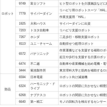
9749
富士ソフト
ヒト型ロボットを介護施設などに
リハビリ用ロボットスーツ「HAL
ロボット
7779
サイバーダイン
作業支援用「HAL」
1925
大和ハウス
サイバーダインに出資
7203
トヨタ自動車
リハビリ支援ロボット
7267
ホンダ
二足歩行・移動支援ロボット
8113
ユニ・チャーム
自動排せつ処理ロボット
作業運搬などを支援する補助ロボッ
6572
パナソニック
起立や歩行を支援する介護ロボット
6474
不二越
自動車や産業機械を始め電機・電
3444
菊池製作所
東京理科大学と筋肉を補助するロ
6594
日本電産
ロボット向け減速機
ハーモニック・ド
6324
ロボットの関節に欠かせない精密
ライブ
部品
6268
ナブテスコ
ロボットの関節に欠かせない精密
6640
第一精工
モノの回転力を検出するセンサー