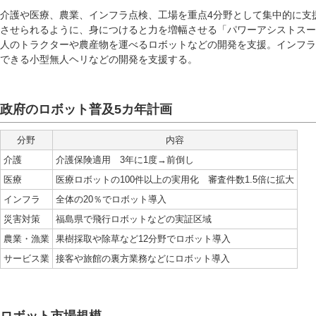
介護や医療、農業、インフラ点検、工場を重点4分野として集中的に支
させられるように、身につけると力を増幅させる「パワーアシストスー
人のトラクターや農産物を運べるロボットなどの開発を支援。インフラ
できる小型無人ヘリなどの開発を支援する。
政府のロボット普及5カ年計画
分野
内容
介護
介護保険適用 3年に1度→前倒し
医療
医療ロボットの100件以上の実用化 審査件数1.5倍に拡大
インフラ
全体の20％でロボット導入
災害対策
福島県で飛行ロボットなどの実証区域
農業・漁業
果樹採取や除草など12分野でロボット導入
サービス業
接客や旅館の裏方業務などにロボット導入