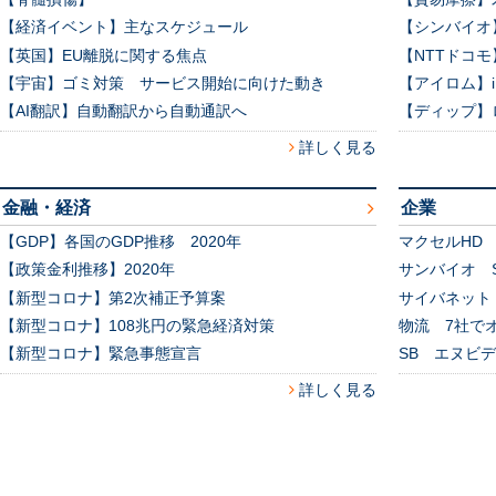
【経済イベント】主なスケジュール
【シンバイオ
【英国】EU離脱に関する焦点
【NTTドコ
【宇宙】ゴミ対策 サービス開始に向けた動き
【アイロム】
【AI翻訳】自動翻訳から自動通訳へ
【ディップ】
詳しく見る
金融・経済
企業
【GDP】各国のGDP推移 2020年
マクセルHD
【政策金利推移】2020年
サンバイオ S
【新型コロナ】第2次補正予算案
サイバネット
【新型コロナ】108兆円の緊急経済対策
物流 7社で
【新型コロナ】緊急事態宣言
SB エヌビ
詳しく見る