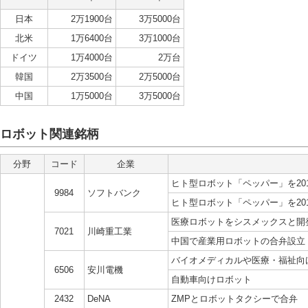
日本
2万1900台
3万5000台
北米
1万6400台
3万1000台
ドイツ
1万4000台
2万台
韓国
2万3500台
2万5000台
中国
1万5000台
3万5000台
ロボット関連銘柄
分野
コード
企業
ヒト型ロボット「ペッパー」を20
9984
ソフトバンク
ヒト型ロボット「ペッパー」を20
医療ロボットをシスメックスと開
7021
川崎重工業
中国で産業用ロボットの合弁設立
バイオメディカルや医療・福祉向
6506
安川電機
自動車向けロボット
2432
DeNA
ZMPとロボットタクシーで合弁