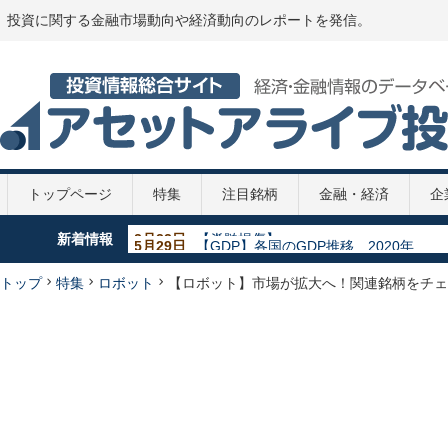
投資に関する金融市場動向や経済動向のレポートを発信。
トップページ
特集
注目銘柄
金融・経済
企
新着情報
5月29日
【GDP】各国のGDP推移 2020年
5月29日
【政策金利推移】2020年
5月29日
【新型コロナ】第2次補正予算案
トップ
特集
ロボット
【ロボット】市場が拡大へ！関連銘柄をチェ
4月7日
【新型コロナ】108兆円の緊急経済対策
3月22日
【脊髄損傷】