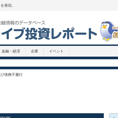
トを発信。
金融・経済
企業
イベント
P推移 2020年
020年
再び債務不履行
2次補正予算案
8兆円の緊急経済対策