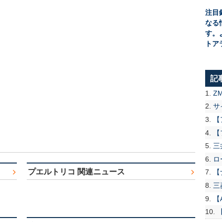
注目
なる
す。
トア
記
Z
サ
【
【
三
ロ
プエルトリコ 関連ニュース
【
三
【