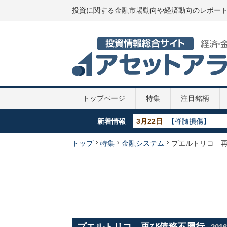
投資に関する金融市場動向や経済動向のレポー
トップページ
特集
注目銘柄
新着情報
3月22日
【脊髄損傷】
5月29日
【GDP】各国のGD
5月29日
【政策金利推移】2
トップ
特集
金融システム
プエルトリコ 
5月29日
【新型コロナ】第
4月7日
【新型コロナ】10