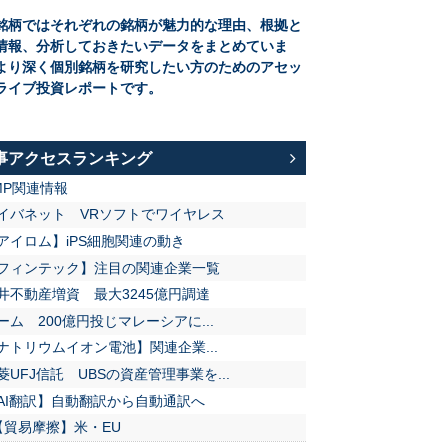
銘柄ではそれぞれの銘柄が魅力的な理由、根拠と
情報、分析しておきたいデータをまとめていま
より深く個別銘柄を研究したい方のためのアセッ
ライブ投資レポートです。
事アクセスランキング
MP関連情報
イバネット VRソフトでワイヤレス
アイロム】iPS細胞関連の動き
フィンテック】注目の関連企業一覧
井不動産増資 最大3245億円調達
ーム 200億円投じマレーシアに...
ナトリウムイオン電池】関連企業...
菱UFJ信託 UBSの資産管理事業を...
AI翻訳】自動翻訳から自動通訳へ
【貿易摩擦】米・EU