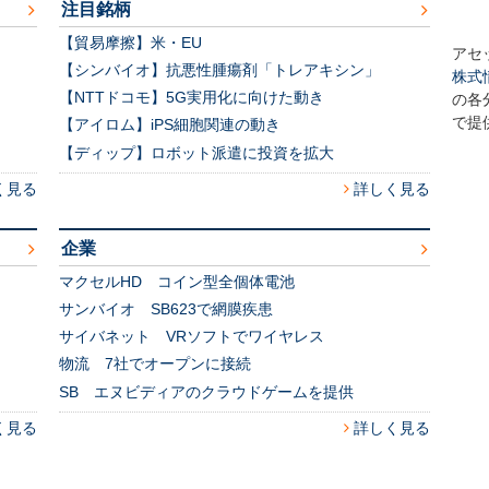
注目銘柄
【貿易摩擦】米・EU
アセ
【シンバイオ】抗悪性腫瘍剤「トレアキシン」
株式
【NTTドコモ】5G実用化に向けた動き
の各
で提
【アイロム】iPS細胞関連の動き
【ディップ】ロボット派遣に投資を拡大
く見る
詳しく見る
企業
マクセルHD コイン型全個体電池
サンバイオ SB623で網膜疾患
サイバネット VRソフトでワイヤレス
物流 7社でオープンに接続
SB エヌビディアのクラウドゲームを提供
く見る
詳しく見る