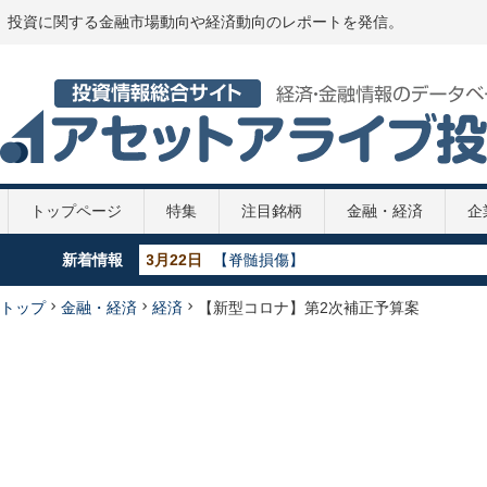
投資に関する金融市場動向や経済動向のレポートを発信。
トップページ
特集
注目銘柄
金融・経済
企
新着情報
5月29日
【GDP】各国のGDP推移 2020年
5月29日
【政策金利推移】2020年
5月29日
【新型コロナ】第2次補正予算案
トップ
金融・経済
経済
【新型コロナ】第2次補正予算案
4月7日
【新型コロナ】108兆円の緊急経済対策
3月22日
【脊髄損傷】