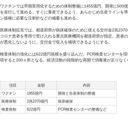
ワクチンでは早期実用化するための体制整備に1455億円、開発に50
を並行して進める。すぐに量産できるよう、あらかじめ生産ラインを準
ン接種に必要な注射針などの備蓄も進める。
医療体制拡充では、都道府県が病床確保のために使える交付金2兆237
コロナ患者を専用で受け入れる重点医療機関を都道府県が指定。患者の
が悪化しないように、交付金で収入を補填できるようにする。
検査体制の強化には622億円規模を盛り込んだ。PCR検査センターを現
現すると200ヵ所となる。経済活動の段階的な再開で消毒液が足りなく
項目
金額
内容
ワクチン
1955億円
開発と生産体制の整備
医療体制
2兆2370億円
病床確保
検査体制
622億円
PCR検査センターの整備など