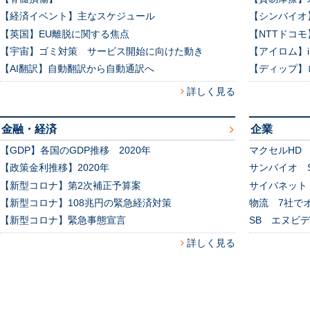
【経済イベント】主なスケジュール
【シンバイオ
【英国】EU離脱に関する焦点
【NTTドコ
【宇宙】ゴミ対策 サービス開始に向けた動き
【アイロム】
【AI翻訳】自動翻訳から自動通訳へ
【ディップ】
詳しく見る
金融・経済
企業
【GDP】各国のGDP推移 2020年
マクセルHD
【政策金利推移】2020年
サンバイオ S
【新型コロナ】第2次補正予算案
サイバネット
【新型コロナ】108兆円の緊急経済対策
物流 7社で
【新型コロナ】緊急事態宣言
SB エヌビ
詳しく見る