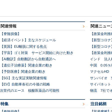
関連情報
関連ニュー
【脊髄損傷】
【政策金利推移
【経済イベント】主なスケジュール
【新型コロナ
【英国】EU離脱に関する焦点
【新型コロナ
【宇宙】ゴミ対策 サービス開始に向けた動き
【政策金利推移
【AI翻訳】自動翻訳から自動通訳へ
インド 法人
【遺伝子治療薬】関連企業の動き
中国 0.05
【予防医療】関連企業の動き
マクセルHD
【5G】主な実証実験関連情報
サンバイオ S
【EV】自動車各社の今後の戦略
サイバネット
次世代のエース 核酸医薬品の可能性
物流 7社で
特集
注目銘柄
【脊髄損傷】
【貿易摩擦】