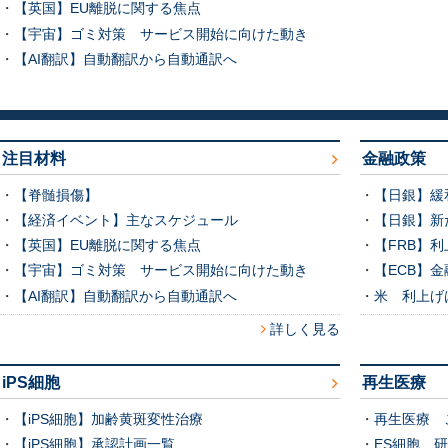
・
【英国】EU離脱に関する焦点
・
【宇宙】ゴミ対策 サービス開始に向けた動き
・
【AI翻訳】自動翻訳から自動通訳へ
注目材料
金融政策
・
【脊髄損傷】
・
【日銀】緩
・
【経済イベント】主なスケジュール
・
【日銀】新
・
【英国】EU離脱に関する焦点
・
【FRB】
・
【宇宙】ゴミ対策 サービス開始に向けた動き
・
【ECB】
・
【AI翻訳】自動翻訳から自動通訳へ
・
米 利上げ
詳しく見る
iPS細胞
再生医療
・
【iPS細胞】加齢黄斑変性治療
・
再生医療 
・
【iPS細胞】承認計画一覧
・
ES細胞 