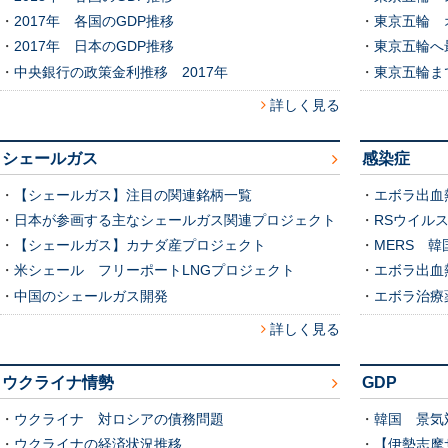
・
2017年 各国のGDP推移
・
東京五輪 
・
2017年 日本のGDP推移
・
東京五輪へ
・
中央銀行の政策金利推移 2017年
・
東京五輪ま
詳しく見る
シェールガス
感染症
・
【シェールガス】注目の関連銘柄一覧
・
エボラ出血熱
・
日本が参画する主なシェールガス関連プロジェクト
・
RSウイル
・
【シェールガス】カナダ産プロジェクト
・
MERS 
・
米シェール フリーポートLNGプロジェクト
・
エボラ出血
・
中国のシェールガス開発
・
エボラ治療
詳しく見る
ウクライナ情勢
GDP
・
ウクライナ 対ロシアの債務問題
・
韓国 景気対
・
ウクライナの経済状況推移
・
【伊勢志摩