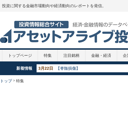
投資に関する金融市場動向や経済動向のレポートを発信。
トップページ
特集
注目銘柄
金融・経済
企
新着情報
5月29日
【GDP】各国のGDP推移 2020年
5月29日
【政策金利推移】2020年
5月29日
【新型コロナ】第2次補正予算案
トップ
特集
4月7日
【新型コロナ】108兆円の緊急経済対策
3月22日
【脊髄損傷】