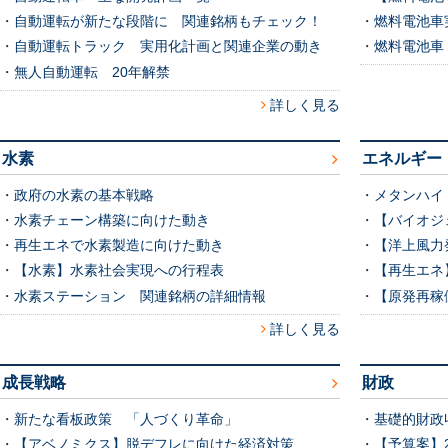
・
自動運転が新たな段階に 関連銘柄もチェック！
・
燃料電池車
・
自動運転トラック 実用化計画と関連企業の動き
・
燃料電池車
・
無人自動運転 20年解禁
詳しく見る
水素
エネルギー
・
政府の水素の基本戦略
・
メタンハイ
・
水素チェーン構築に向けた動き
・
【バイオジ
・
再生エネで水素製造に向けた動き
・
【洋上風力
・
【水素】水素社会実現への行程表
・
【再生エネ
・
水素ステーション 関連銘柄の詳細情報
・
【原発再稼
詳しく見る
成長戦略
財政
・
新たな看板政策 「人づくり革命」
・
基礎的財政収
・
【アベノミクス】脱デフレに向けた経済対策
・
【予算案】2