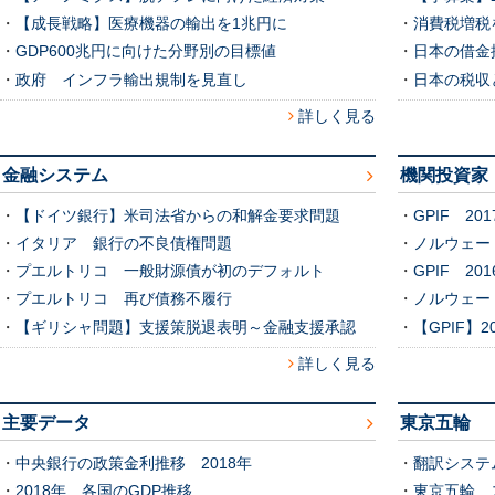
・
【成長戦略】医療機器の輸出を1兆円に
・
消費税増税
・
GDP600兆円に向けた分野別の目標値
・
日本の借金
・
政府 インフラ輸出規制を見直し
・
日本の税収
詳しく見る
金融システム
機関投資家
・
【ドイツ銀行】米司法省からの和解金要求問題
・
GPIF 2
・
イタリア 銀行の不良債権問題
・
ノルウェー
・
プエルトリコ 一般財源債が初のデフォルト
・
GPIF 2
・
プエルトリコ 再び債務不履行
・
ノルウェー
・
【ギリシャ問題】支援策脱退表明～金融支援承認
・
【GPIF】
詳しく見る
主要データ
東京五輪
・
中央銀行の政策金利推移 2018年
・
翻訳システ
・
2018年 各国のGDP推移
・
東京五輪 