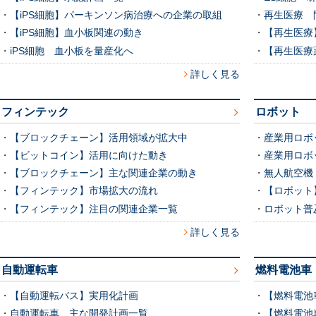
・
【iPS細胞】パーキンソン病治療への企業の取組
・
再生医療 
・
【iPS細胞】血小板関連の動き
・
【再生医療
・
iPS細胞 血小板を量産化へ
・
【再生医療
詳しく見る
フィンテック
ロボット
・
【ブロックチェーン】活用領域が拡大中
・
産業用ロボ
・
【ビットコイン】活用に向けた動き
・
産業用ロボ
・
【ブロックチェーン】主な関連企業の動き
・
無人航空機
・
【フィンテック】市場拡大の流れ
・
【ロボット
・
【フィンテック】注目の関連企業一覧
・
ロボット普
詳しく見る
自動運転車
燃料電池車
・
【自動運転バス】実用化計画
・
【燃料電池
・
自動運転車 主な開発計画一覧
・
【燃料電池