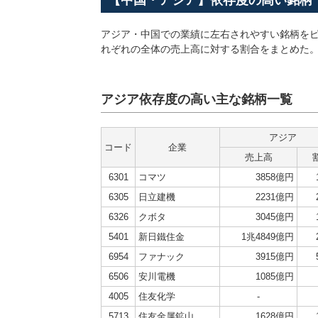
【中国・アジア】依存度の高い銘柄
アジア・中国での業績に左右されやすい銘柄をピ
れぞれの全体の売上高に対する割合をまとめた
アジア依存度の高い主な銘柄一覧
アジア
コード
企業
売上高
6301
コマツ
3858億円
6305
日立建機
2231億円
6326
クボタ
3045億円
5401
新日鐵住金
1兆4849億円
6954
ファナック
3915億円
6506
安川電機
1085億円
4005
住友化学
-
5713
住友金属鉱山
1628億円