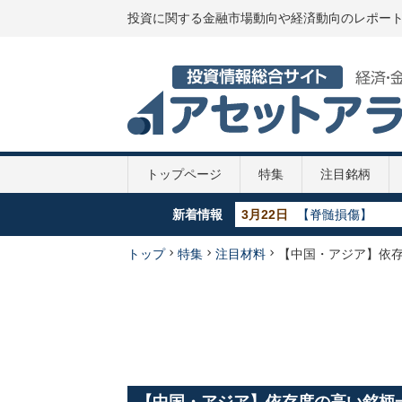
投資に関する金融市場動向や経済動向のレポー
トップページ
特集
注目銘柄
新着情報
3月22日
【脊髄損傷】
5月29日
【GDP】各国のGD
5月29日
【政策金利推移】2
5月29日
【新型コロナ】第
トップ
特集
注目材料
【中国・アジア】依
4月7日
【新型コロナ】10