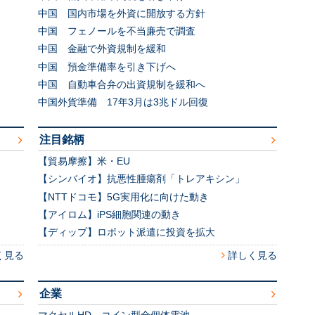
中国 国内市場を外資に開放する方針
中国 フェノールを不当廉売で調査
中国 金融で外資規制を緩和
中国 預金準備率を引き下げへ
中国 自動車合弁の出資規制を緩和へ
中国外貨準備 17年3月は3兆ドル回復
注目銘柄
【貿易摩擦】米・EU
【シンバイオ】抗悪性腫瘍剤「トレアキシン」
【NTTドコモ】5G実用化に向けた動き
【アイロム】iPS細胞関連の動き
【ディップ】ロボット派遣に投資を拡大
く見る
詳しく見る
企業