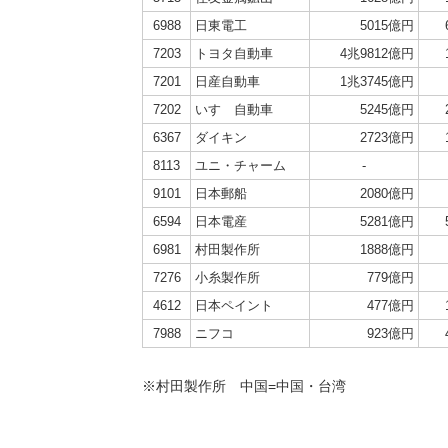
6988
日東電工
5015億円
7203
トヨタ自動車
4兆9812億円
7201
日産自動車
1兆3745億円
7202
いすゞ自動車
5245億円
6367
ダイキン
2723億円
8113
ユニ・チャーム
-
9101
日本郵船
2080億円
6594
日本電産
5281億円
6981
村田製作所
1888億円
7276
小糸製作所
779億円
4612
日本ペイント
477億円
7988
ニフコ
923億円
※村田製作所 中国=中国・台湾