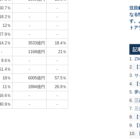
注目
60.7％
-
-
なる
18.2％
-
-
す。
12％
-
-
トア
27.9％
-
-
14.2％
3533億円
18.4％
記
-
1168億円
21％
Z
8.6％
-
-
【
51.4％
-
-
サ
18％
6005億円
57.5％
【
11％
1894億円
26.8％
夢
16.6％
-
-
三
40.9％
-
-
三
【
【