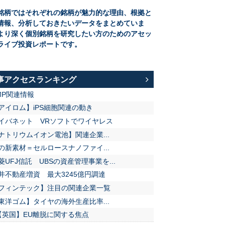
銘柄ではそれぞれの銘柄が魅力的な理由、根拠と
情報、分析しておきたいデータをまとめていま
より深く個別銘柄を研究したい方のためのアセッ
ライブ投資レポートです。
事アクセスランキング
MP関連情報
アイロム】iPS細胞関連の動き
イバネット VRソフトでワイヤレス
ナトリウムイオン電池】関連企業...
の新素材＝セルロースナノファイ...
菱UFJ信託 UBSの資産管理事業を...
井不動産増資 最大3245億円調達
フィンテック】注目の関連企業一覧
東洋ゴム】タイヤの海外生産比率...
【英国】EU離脱に関する焦点