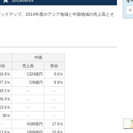
一覧
2015/08/24
キ
ックアップ。2014年度のアジア地域と中国地域の売上高とそ
。
中国
割合
売上高
割合
16.9％
1324億円
6.6％
27.3％
728億円
8.9％
19.1％
-
-
26.4％
-
-
53.6％
-
-
30％
-
-
-
4188億円
17.6％
17.6％
1009億円
10.9％