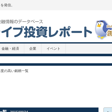
トを発信。
金融・経済
企業
イベント
P推移 2020年
020年
2次補正予算案
存度の高い銘柄一覧
8兆円の緊急経済対策