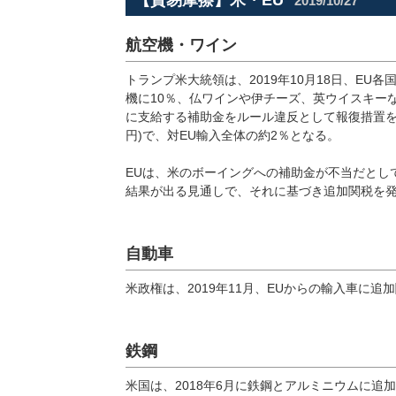
【貿易摩擦】米・EU
2019/10/27
航空機・ワイン
トランプ米大統領は、2019年10月18日、E
機に10％、仏ワインや伊チーズ、英ウイスキーな
に支給する補助金をルール違反として報復措置を認
円)で、対EU輸入全体の約2％となる。
EUは、米のボーイングへの補助金が不当だとして
結果が出る見通しで、それに基づき追加関税を
自動車
米政権は、2019年11月、EUからの輸入車に
鉄鋼
米国は、2018年6月に鉄鋼とアルミニウムに追