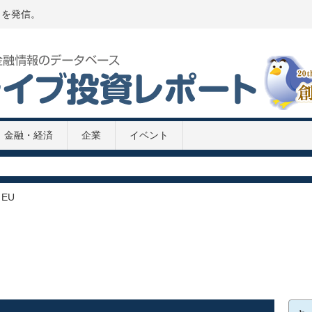
トを発信。
金融・経済
企業
イベント
P推移 2020年
020年
EU
2次補正予算案
8兆円の緊急経済対策