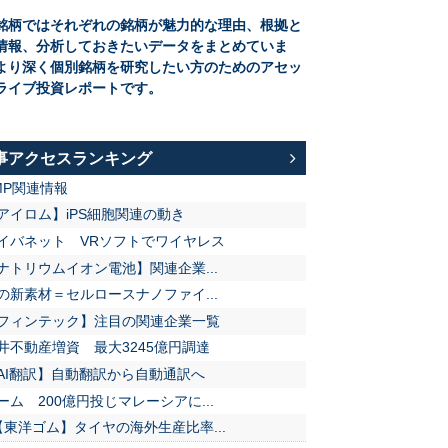
銘柄ではそれぞれの銘柄が魅力的な理由、根拠と
情報、分析しておきたいデータをまとめていま
より深く個別銘柄を研究したい方のためのアセッ
ライブ投資レポートです。
事アクセスランキング
MP関連情報
アイロム】iPS細胞関連の動き
イバネット VRソフトでワイヤレス
ナトリウムイオン電池】関連企業...
の新素材＝セルロースナノファイ...
フィンテック】注目の関連企業一覧
井不動産増資 最大3245億円調達
AI翻訳】自動翻訳から自動通訳へ
ーム 200億円投じマレーシアに...
【東洋ゴム】タイヤの海外生産比率...