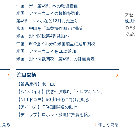
中国 米「第4弾」への報復措置
米国 ファーウェイの禁輸を強化
アセ
第4弾 スマホなど12月に先送り
株式
の各
米国 中国を「為替操作国」に指定
で提
米国 対中関税第4弾発動へ
中国 600億ドル分の米国製品に追加関税
米国 ファーウェイをELに追加
米国 対中制裁関税「第4弾」の計画発表
注目銘柄
【貿易摩擦】米・EU
【シンバイオ】抗悪性腫瘍剤「トレアキシン」
【NTTドコモ】5G実用化に向けた動き
【アイロム】iPS細胞関連の動き
【ディップ】ロボット派遣に投資を拡大
く見る
詳しく見る