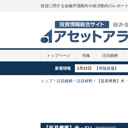
投資に関する金融市場動向や経済動向のレポー
トップページ
特集
注目銘柄
新着情報
3月22日
【脊髄損傷】
5月29日
【GDP】各国のGD
5月29日
【政策金利推移】2
トップ
注目銘柄
注目材料
【貿易摩擦】米・
5月29日
【新型コロナ】第
4月7日
【新型コロナ】10