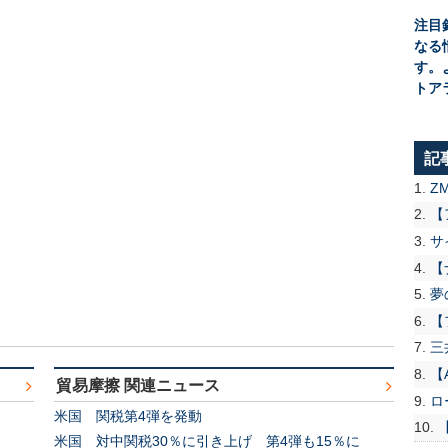
注目
なる
す。
トア
記
Z
【
サ
【
夢
【
三
【
貿易摩擦 関連ニュース
ロ
米国 関税第4弾を発動
米国 対中関税30％に引き上げ 第4弾も15％に