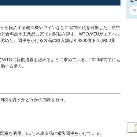
キ
U各国から輸入する航空機やワインなどに追加関税を発動した。航空
ど食料品や工業品に25％の関税を課す。WTOがEUがエアバス
めた。関税をかける製品の輸入額は年4900億ドル(約53兆
WTOに報復措置を認めるように求めている。2020年前半にも
発動する構え。
追加関税を課すかどうかの判断を行う。
加関税を適用。EUも米農産品に報復関税をかけている。