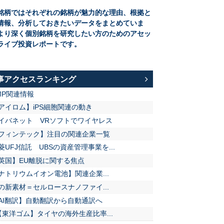
銘柄ではそれぞれの銘柄が魅力的な理由、根拠と
情報、分析しておきたいデータをまとめていま
より深く個別銘柄を研究したい方のためのアセッ
ライブ投資レポートです。
事アクセスランキング
MP関連情報
アイロム】iPS細胞関連の動き
イバネット VRソフトでワイヤレス
フィンテック】注目の関連企業一覧
菱UFJ信託 UBSの資産管理事業を...
英国】EU離脱に関する焦点
ナトリウムイオン電池】関連企業...
の新素材＝セルロースナノファイ...
AI翻訳】自動翻訳から自動通訳へ
【東洋ゴム】タイヤの海外生産比率...