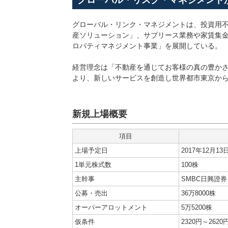
グローバル・リスク・マネジメント
グローバル・リンク・マネジメントは、投資用
産ソリューション」、サブリース業務や家賃集
ロパティマネジメント事業」を展開している。
経営理念は「不動産を通じてお客様の真の豊かさ
より、新しいサービスを創造し世界都市東京からGlo
新規上場概要
項目
上場予定日
2017年12月13
1単元株式数
100株
主幹事
SMBC日興證券
公募・売出
36万8000株
オーバーアロットメント
5万5200株
仮条件
2320円～2620