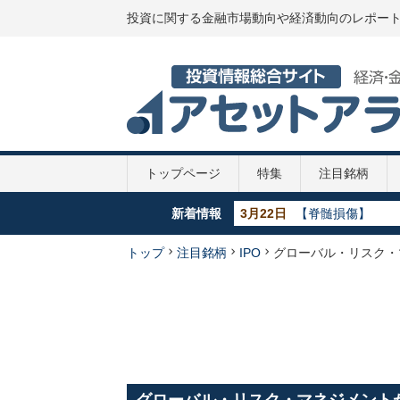
投資に関する金融市場動向や経済動向のレポー
トップページ
特集
注目銘柄
新着情報
5月29日
【GDP】各国のGD
5月29日
【政策金利推移】2
5月29日
【新型コロナ】第
トップ
注目銘柄
IPO
グローバル・リスク・
4月7日
【新型コロナ】10
3月22日
【脊髄損傷】