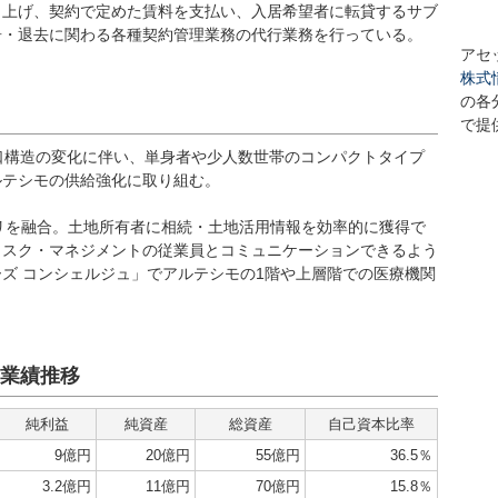
り上げ、契約で定めた賃料を支払い、入居希望者に転貸するサブ
居・退去に関わる各種契約管理業務の代行業務を行っている。
アセ
株式
の各
で提
口構造の変化に伴い、単身者や少人数世帯のコンパクトタイプ
ルテシモの供給強化に取り組む。
リを融合。土地所有者に相続・土地活用情報を効率的に獲得で
リスク・マネジメントの従業員とコミュニケーションできるよう
ズ コンシェルジュ」でアルテシモの1階や上層階での医療機関
業績推移
純利益
純資産
総資産
自己資本比率
9億円
20億円
55億円
36.5％
3.2億円
11億円
70億円
15.8％