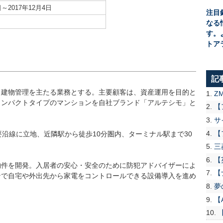
日～2017年12月4日
注目
なる
す。
トア
記
、建物管理を主たる業務とする。主要顧客は、資産運用を目的と
Z
コンパクトタイプのマンションを自社ブランド「アルテシモ」と
【
サ
【
要沿線に立地、近隣駅から徒歩10分圏内、ターミナル駅まで30
三
【
物件を開発。入居者の安心・安全のために防犯アドバイザーによ
【
ンで自宅や外出先から家電をコントロールできる設備導入を進め
夢
【