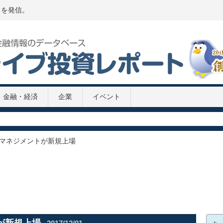
トを発信。
金融・経済
企業
イベント
P推移 2020年
020年
2次補正予算案
マネジメントが新規上場
8兆円の緊急経済対策