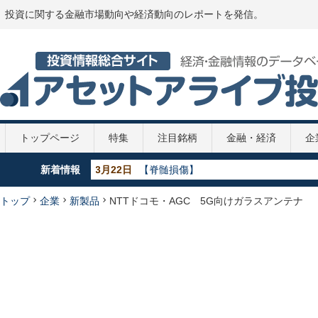
投資に関する金融市場動向や経済動向のレポートを発信。
トップページ
特集
注目銘柄
金融・経済
企
新着情報
5月29日
【GDP】各国のGDP推移 2020年
5月29日
【政策金利推移】2020年
5月29日
【新型コロナ】第2次補正予算案
トップ
企業
新製品
NTTドコモ・AGC 5G向けガラスアンテナ
4月7日
【新型コロナ】108兆円の緊急経済対策
3月22日
【脊髄損傷】