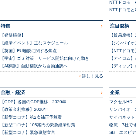
NTTドコモ 
NTTドコモと
特集
注目銘柄
【脊髄損傷】
【貿易摩擦】
【経済イベント】主なスケジュール
【シンバイオ
【英国】EU離脱に関する焦点
【NTTドコ
【宇宙】ゴミ対策 サービス開始に向けた動き
【アイロム】
【AI翻訳】自動翻訳から自動通訳へ
【ディップ】
詳しく見る
金融・経済
企業
【GDP】各国のGDP推移 2020年
マクセルHD
【政策金利推移】2020年
サンバイオ S
【新型コロナ】第2次補正予算案
サイバネット
【新型コロナ】108兆円の緊急経済対策
物流 7社で
【新型コロナ】緊急事態宣言
SB エヌビ