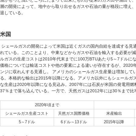
油がもっと浅いところにたまって出来たものが従来のガス田や油田で、
層の開発によって、地中から取り出せるガスや石油の量が格段に増え、
退している。
米国
シェールガスの開発によって米国は近くガスの国内自給を達成する見通
れている。このことより、中東などからガスや石油を輸入する必要が減
ルガスの生産コストは2010年代末までに100万BTUあたり5～7ドル
価格については輸送コストや他の要素による違いが存在するが、2020年頃ま
ンジに収れんする見通し。 アメリカのシェールガス生産量は増加して
る。本格的な輸出は2015年以降になる。アメリカ以外にもシェールガ
な生産は2020年以降になる見込み。2007年には石炭が米国の発電用
37％まで落ち込んでいる。一方で、天然ガスは2012年には30％まで
2020年頃まで
シェールガス生産コスト
天然ガス国際価格
米産輸出
5～7ドル
6ドル～13ドル
2015年以降