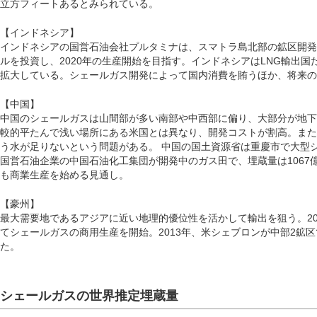
立方フィートあるとみられている。
【インドネシア】
インドネシアの国営石油会社プルタミナは、スマトラ島北部の鉱区開発で
ルを投資し、2020年の生産開始を目指す。インドネシアはLNG輸出
拡大している。シェールガス開発によって国内消費を賄うほか、将来の
【中国】
中国のシェールガスは山間部が多い南部や中西部に偏り、大部分が地下4
較的平たんで浅い場所にある米国とは異なり、開発コストが割高。また
う水が足りないという問題がある。 中国の国土資源省は重慶市で大型
国営石油企業の中国石油化工集団が開発中のガス田で、埋蔵量は1067億
も商業生産を始める見通し。
【豪州】
最大需要地であるアジアに近い地理的優位性を活かして輸出を狙う。20
てシェールガスの商用生産を開始。2013年、米シェブロンが中部2鉱
た。
シェールガスの世界推定埋蔵量