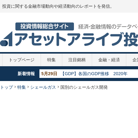
投資に関する金融市場動向や経済動向のレポートを発信。
トップページ
特集
注目銘柄
金融・経済
企
新着情報
5月29日
【GDP】各国のGDP推移 2020年
5月29日
【政策金利推移】2020年
5月29日
【新型コロナ】第2次補正予算案
トップ
特集
シェールガス
国別のシェールガス開発
4月7日
【新型コロナ】108兆円の緊急経済対策
3月22日
【脊髄損傷】