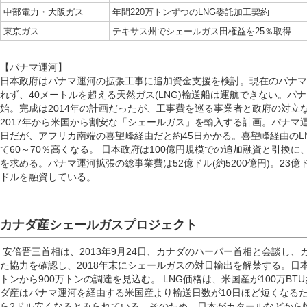
中部電力・大阪ガス
年間220万トンずつのLNG委託加工契約
東京ガス
テキサス州でシェールガス田権益を25％取得
【パナマ運河】
日本政府はパナマ運河の拡張工事に追加資金支援を検討。現在のパナマ
れず、40メートルを超える天然ガス(LNG)輸送船は運航できない。パナ
始。完成は2014年の計画だったが、工事費を巡る事業者と政府の対立な
2017年から米国から割安な「シェールガス」を輸入する計画。パナマ
日だが、アフリカ南端の喜望峰経由だと約45日かかる。喜望峰経由のL
て60～70％高くなる。 日本政府は100億円規模での追加融資と引換
を求める。パナマ運河拡張の総事業費は52億ドル(約5200億円)。23
ドルを融資している。
カナダ産シェールガスプロジェクト
安倍晋三首相は、2013年9月24日、カナダのハーパー首相と会談し
た協力を確認し、2018年末にシェールガスの対日輸出を解禁する。日本
トンから900万トンの調達を見込む。 LNG価格は、米国産が100万B
ダ産はパナマ運河を経由する米国産より輸送日数が10日ほど短くなるため
ら2ドル安くなるとみられている。そのため、日本がカタールなどから輸