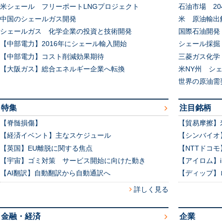
米シェール フリーポートLNGプロジェクト
石油市場 20
中国のシェールガス開発
米 原油輸出
シェールガス 化学企業の投資と技術開発
国際石油開発
【中部電力】2016年にシェール輸入開始
シェール採掘
【中部電力】コスト削減効果期待
三菱ガス化学
【大阪ガス】総合エネルギー企業へ転換
米NY州 シ
世界の原油需要
特集
注目銘柄
【脊髄損傷】
【貿易摩擦】
【経済イベント】主なスケジュール
【シンバイオ
【英国】EU離脱に関する焦点
【NTTドコ
【宇宙】ゴミ対策 サービス開始に向けた動き
【アイロム】
【AI翻訳】自動翻訳から自動通訳へ
【ディップ】
詳しく見る
金融・経済
企業