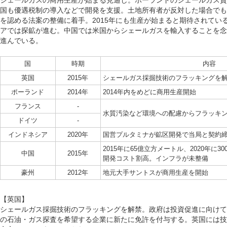
シェールガスの商用生産が始まる見通し。ポーランドのシェールガス資
国も優遇税制の導入などで開発を支援。土地所有者が反対した場合でも
を認める法案の整備に着手。2015年にも生産が始まると期待されてい
アでは探鉱が進む。中国では米国からシェールガスを輸入することを念
進んでいる。
国
時期
内容
英国
2015年
シェールガス採掘技術のフラッキングを
ポーランド
2014年
2014年内をめどに商用生産開始
フランス
-
水質汚染など環境への配慮からフラッキ
ドイツ
-
インドネシア
2020年
国営プルタミナが鉱区開発で当局と契約
2015年に65億立方メートル、2020年に
中国
2015年
開発コスト割高。インフラが未整備
豪州
2012年
地元大手サントスが商用生産を開始
【英国】
シェールガス採掘技術のフラッキングを解禁。政府は投資促進に向けて
の石油・ガス探査を希望する企業に新たに免許を付与する。英国には技