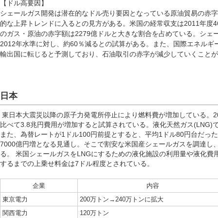
【ドル高要因】
シェールガス開発は潜在的なドル売り要因となっている原油貿易の赤字
的な上昇トレンドに入るとの見方がある。米国の経常収支は2011年度4
のガス・原油の赤字額は2279億ドルと大きな割合を占めている。シェー
2012年水準に対し、約60％減るとの試算がある。また、国際エネルギー機
輸出国に転じると予測しており、石油取引の赤字が減少していくことが
日本
東日本大震災以降の原子力発電所停止により燃料費が増加している。201
比べて3.8兆円費用が増加すると試算されている。液化天然ガス(LNG)で
また、為替レートが1ドル100円前提とすると、平均1ドル80円台だった
7000億円増となる見通し。そこで割安な米国産シェールガスを調達し
る。 米国シェールガスをLNGにするための液化施設の利用量や液化費
するまでの上乗せ料金は7ドル程度とされている。
企業
内容
東京電力
200万トン→240万トンに拡大
関西電力
120万トン