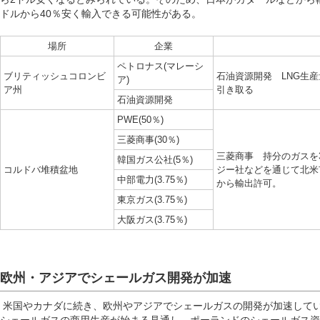
ドルから40％安く輸入できる可能性がある。
場所
企業
ペトロナス(マレーシ
ブリティッシュコロンビ
石油資源開発 LNG生産
ア)
ア州
引き取る
石油資源開発
PWE(50％)
三菱商事(30％)
三菱商事 持分のガスを
韓国ガス公社(5％)
コルドバ堆積盆地
ジー社などを通じて北米
中部電力(3.75％)
から輸出許可。
東京ガス(3.75％)
大阪ガス(3.75％)
欧州・アジアでシェールガス開発が加速
米国やカナダに続き、欧州やアジアでシェールガスの開発が加速してい