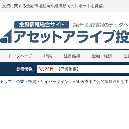
投資に関する金融市場動向や経済動向のレポートを発信。
トップページ
特集
注目銘柄
金融・経済
企
新着情報
5月29日
【GDP】各国のGDP推移 2020年
5月29日
【政策金利推移】2020年
5月29日
【新型コロナ】第2次補正予算案
トップ
企業
投資
サイバーダイン HAL医療用の公的保険適用を申
4月7日
【新型コロナ】108兆円の緊急経済対策
3月22日
【脊髄損傷】