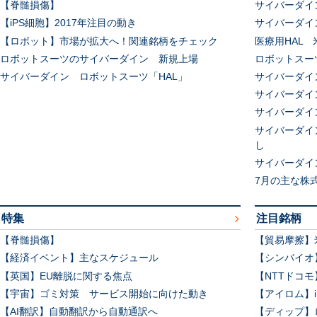
【脊髄損傷】
サイバーダイ
【iPS細胞】2017年注目の動き
サイバーダイ
【ロボット】市場が拡大へ！関連銘柄をチェック
医療用HAL
ロボットスーツのサイバーダイン 新規上場
ロボットスー
サイバーダイン ロボットスーツ「HAL」
サイバーダイ
サイバーダイ
サイバーダイ
サイバーダイ
し
サイバーダイ
7月の主な株
特集
注目銘柄
【脊髄損傷】
【貿易摩擦】
【経済イベント】主なスケジュール
【シンバイオ
【英国】EU離脱に関する焦点
【NTTドコ
【宇宙】ゴミ対策 サービス開始に向けた動き
【アイロム】
【AI翻訳】自動翻訳から自動通訳へ
【ディップ】