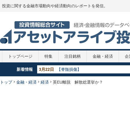
投資に関する金融市場動向や経済動向のレポートを発信。
トップページ
特集
注目銘柄
金融・経済
企
新着情報
5月29日
【GDP】各国のGDP推移 2020年
5月29日
【政策金利推移】2020年
5月29日
【新型コロナ】第2次補正予算案
トップ
金融・経済
経済
英EU離脱 解散総選挙か？
4月7日
【新型コロナ】108兆円の緊急経済対策
3月22日
【脊髄損傷】