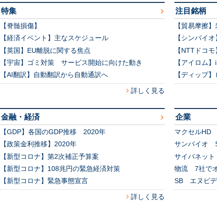
特集
注目銘柄
【脊髄損傷】
【貿易摩擦】
【経済イベント】主なスケジュール
【シンバイオ
【英国】EU離脱に関する焦点
【NTTドコ
【宇宙】ゴミ対策 サービス開始に向けた動き
【アイロム】
【AI翻訳】自動翻訳から自動通訳へ
【ディップ】
詳しく見る
金融・経済
企業
【GDP】各国のGDP推移 2020年
マクセルHD
【政策金利推移】2020年
サンバイオ S
【新型コロナ】第2次補正予算案
サイバネット
【新型コロナ】108兆円の緊急経済対策
物流 7社で
【新型コロナ】緊急事態宣言
SB エヌビ
詳しく見る