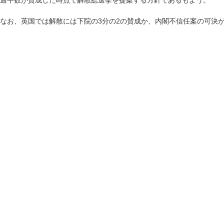
過半数が賛成した時点で解散総選挙を提案する方針であるもよう。
なお、英国では解散には下院の3分の2の賛成か、内閣不信任案の可決