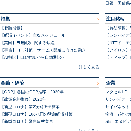
日銀 国債保
特集
注目銘柄
【脊髄損傷】
【貿易摩擦】
【経済イベント】主なスケジュール
【シンバイオ
【英国】EU離脱に関する焦点
【NTTドコ
【宇宙】ゴミ対策 サービス開始に向けた動き
【アイロム】
【AI翻訳】自動翻訳から自動通訳へ
【ディップ】
詳しく見る
金融・経済
企業
【GDP】各国のGDP推移 2020年
マクセルHD
【政策金利推移】2020年
サンバイオ S
【新型コロナ】第2次補正予算案
サイバネット
【新型コロナ】108兆円の緊急経済対策
物流 7社で
【新型コロナ】緊急事態宣言
SB エヌビ