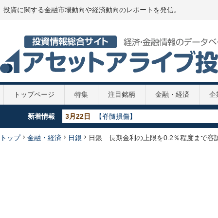
投資に関する金融市場動向や経済動向のレポートを発信。
トップページ
特集
注目銘柄
金融・経済
企
新着情報
5月29日
【GDP】各国のGDP推移 2020年
5月29日
【政策金利推移】2020年
5月29日
【新型コロナ】第2次補正予算案
トップ
金融・経済
日銀
日銀 長期金利の上限を0.2％程度まで容
4月7日
【新型コロナ】108兆円の緊急経済対策
3月22日
【脊髄損傷】