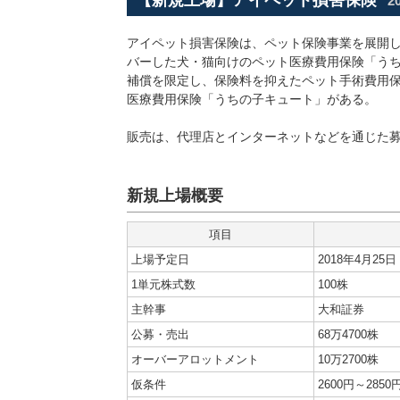
【新規上場】アイペット損害保険
2
アイペット損害保険は、ペット保険事業を展開
バーした犬・猫向けのペット医療費用保険「う
補償を限定し、保険料を抑えたペット手術費用
医療費用保険「うちの子キュート」がある。
販売は、代理店とインターネットなどを通じた
新規上場概要
項目
上場予定日
2018年4月25日
1単元株式数
100株
主幹事
大和証券
公募・売出
68万4700株
オーバーアロットメント
10万2700株
仮条件
2600円～2850