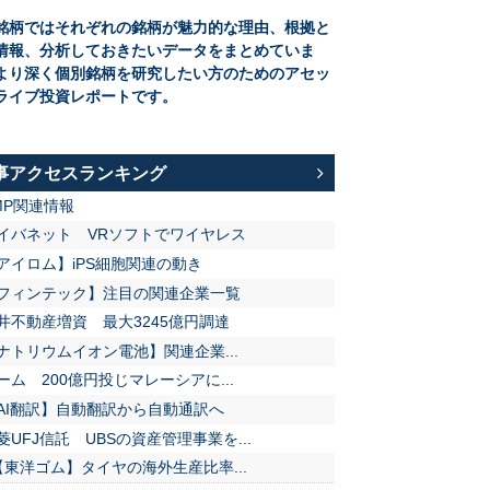
銘柄ではそれぞれの銘柄が魅力的な理由、根拠と
情報、分析しておきたいデータをまとめていま
より深く個別銘柄を研究したい方のためのアセッ
ライブ投資レポートです。
事アクセスランキング
MP関連情報
イバネット VRソフトでワイヤレス
アイロム】iPS細胞関連の動き
フィンテック】注目の関連企業一覧
井不動産増資 最大3245億円調達
ナトリウムイオン電池】関連企業...
ーム 200億円投じマレーシアに...
AI翻訳】自動翻訳から自動通訳へ
菱UFJ信託 UBSの資産管理事業を...
【東洋ゴム】タイヤの海外生産比率...