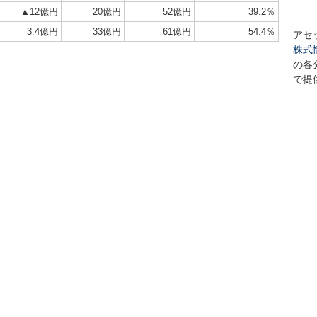
▲12億円
20億円
52億円
39.2％
3.4億円
33億円
61億円
54.4％
アセ
株式
の各
で提