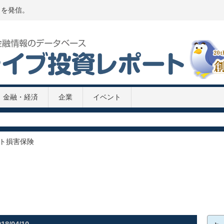
トを発信。
金融・経済
企業
イベント
P推移 2020年
020年
2次補正予算案
ト損害保険
8兆円の緊急経済対策