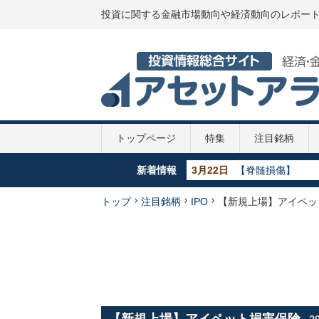
投資に関する金融市場動向や経済動向のレポー
トップページ
特集
注目銘柄
新着情報
3月22日
5月29日
【脊髄損傷】
【GDP】各国のGD
5月29日
【政策金利推移】2
5月29日
【新型コロナ】第
トップ
注目銘柄
IPO
【新規上場】アイペッ
4月7日
【新型コロナ】10