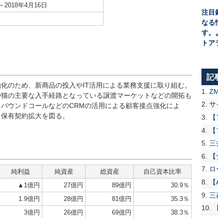
～2018年4月16日
注目
なる
す。
トア
記
化のため、新商品の投入やIT活用による業務支援に取り組む。
Z
や猫の主要な入手経路となっている譲渡マーケットなどの開拓も
サ
バウンドコールなどのCRMの活用による顧客接点強化によ
、保有契約拡大を図る。
【
【
三
【
ロ
純利益
純資産
総資産
自己資本比率
【
▲1億円
27億円
89億円
30.9％
三
1.9億円
28億円
81億円
35.3％
3億円
26億円
69億円
38.3％