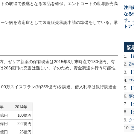
ートの取得で後継となる製品を確保。エントコートの世界販売高
注目
なる
す。
ローン病を適応症として製造販売承認申請の準備をしている。承
トア
記
【
方、ゼリア新薬の保有現金は2015年3月末時点で180億円、有
Z
では265億円の充当は難しい。そのため、資金調達を行う可能性
【
サ
100万スイスフラン(約255億円)を調達。借入利率は銀行調達金
【
夢
【
3年
2014年
【
2億円
180億円
ク
4億円
222億円
2億円
25億円