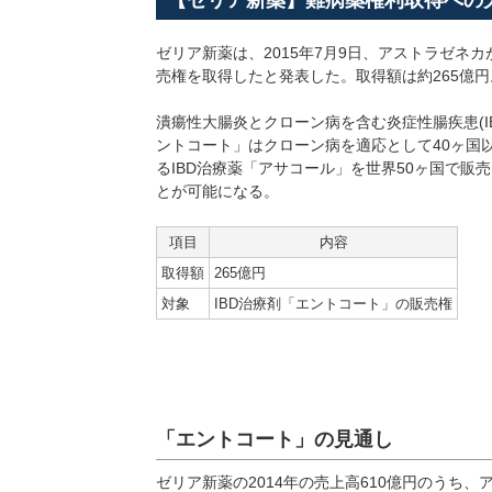
【ゼリア新薬】難病薬権利取得への
ゼリア新薬は、2015年7月9日、アストラゼネカ
売権を取得したと発表した。取得額は約265億
潰瘍性大腸炎とクローン病を含む炎症性腸疾患(I
ントコート」はクローン病を適応として40ヶ国
るIBD治療薬「アサコール」を世界50ヶ国で
とが可能になる。
項目
内容
取得額
265億円
対象
IBD治療剤「エントコート」の販売権
「エントコート」の見通し
ゼリア新薬の2014年の売上高610億円のうち、