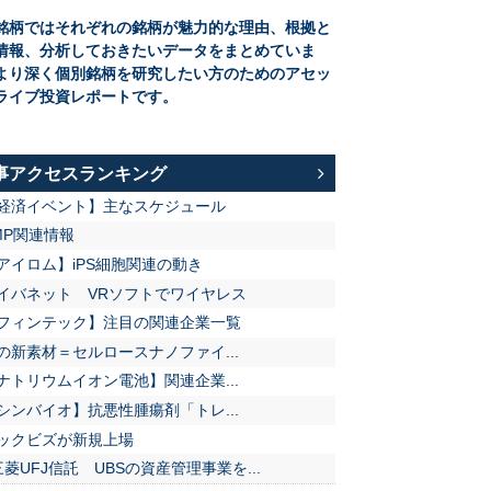
銘柄ではそれぞれの銘柄が魅力的な理由、根拠と
情報、分析しておきたいデータをまとめていま
より深く個別銘柄を研究したい方のためのアセッ
ライブ投資レポートです。
事アクセスランキング
経済イベント】主なスケジュール
MP関連情報
アイロム】iPS細胞関連の動き
イバネット VRソフトでワイヤレス
フィンテック】注目の関連企業一覧
の新素材＝セルロースナノファイ...
ナトリウムイオン電池】関連企業...
シンバイオ】抗悪性腫瘍剤「トレ...
ックビズが新規上場
三菱UFJ信託 UBSの資産管理事業を...