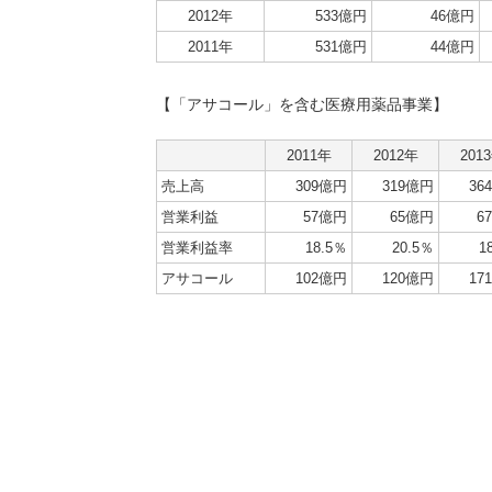
2012年
533億円
46億円
2011年
531億円
44億円
【「アサコール」を含む医療用薬品事業】
2011年
2012年
201
売上高
309億円
319億円
36
営業利益
57億円
65億円
6
営業利益率
18.5％
20.5％
1
アサコール
102億円
120億円
17