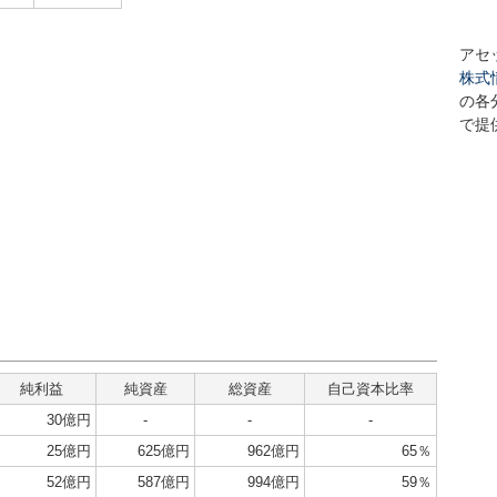
アセ
株式
の各
で提
純利益
純資産
総資産
自己資本比率
30億円
-
-
-
25億円
625億円
962億円
65％
52億円
587億円
994億円
59％