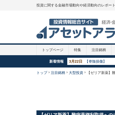
投資に関する金融市場動向や経済動向のレポー
トップページ
特集
注目銘柄
新着情報
5月29日
【GDP】各国のGD
5月29日
【政策金利推移】2
5月29日
【新型コロナ】第
トップ
注目銘柄
大型投資
【ゼリア新薬】
4月7日
【新型コロナ】10
3月22日
【脊髄損傷】