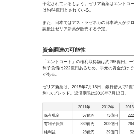
予定されているもよう。ゼリア新薬はエントコ
は約64億円とされている。
また、日本ではアストラゼネカの日本法人がク
認後はゼリア新薬が販売する予定。
資金調達の可能性
「エントコート」の権利取得額は約265億円。一
利子負債は222億円あるため、手元の資金だけ
がある。
ゼリア新薬は、2015年7月13日、銀行借入で2億
利+スプレッド。返済期限は2016年7月13日。
2011年
2012年
201
保有現金
57億円
73億円
22
有利子負債
339億円
309億円
26
純利益
28億円
39億円
5