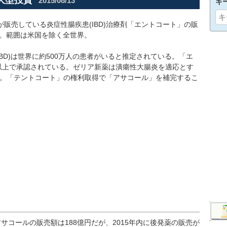
大型投資
2015/08/13
キ
が販売している炎症性腸疾患(IBD)治療剤「エントコート」の販
円。範囲は米国を除く全世界。
BD)は世界に約500万人の患者がいると推定されている。「エ
以上で承認されている。ゼリア新薬は潰瘍性大腸炎を適応とす
販売。「テントコート」の権利取得で「アサコール」を補完するこ
アサコールの販売額は188億円だが、2015年内に後発薬の販売が