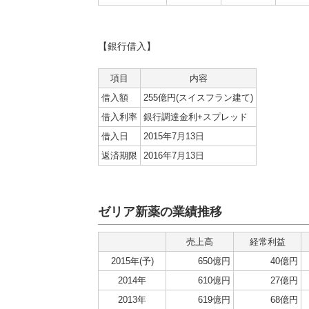
【銀行借入】
項目
内容
借入額
255億円(スイスフラン建て)
借入利率
銀行調達金利+スプレッド
借入日
2015年7月13日
返済期限
2016年7月13日
ゼリア新薬の業績推移
売上高
経常利益
2015年(予)
650億円
40億円
2014年
610億円
27億円
2013年
619億円
68億円