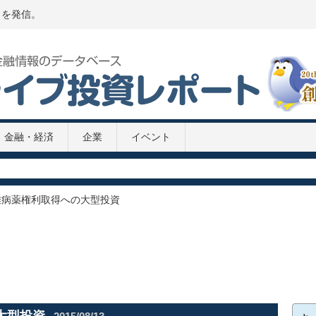
トを発信。
金融・経済
企業
イベント
P推移 2020年
020年
2次補正予算案
難病薬権利取得への大型投資
8兆円の緊急経済対策